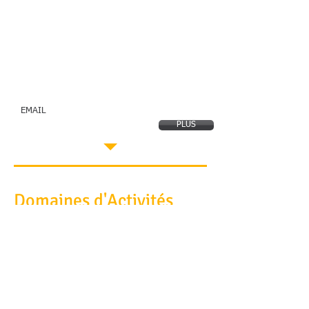
Me Contacter
0477/20.68.53
Rue du Parc Saint-Adrien 1,
6280 GERPINNES
EMAIL
e.croin@avocat.be
PLUS
Domaines d'Activités
Droit du Travail
Droit Familial
Circulation Routière (roulage)